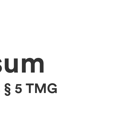
sum
 § 5 TMG