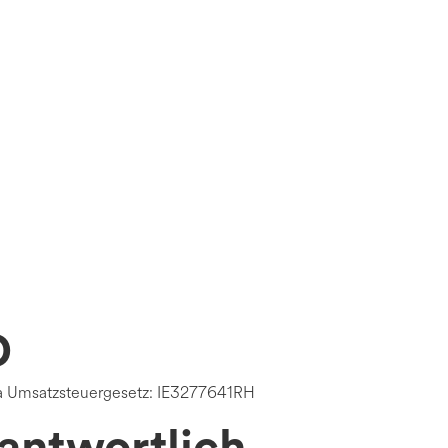
)
D
 a Umsatzsteuergesetz: IE3277641RH