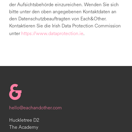
der Aufsichtsbehörde einzureichen. Wenden Sie sich
bitte unter den oben angegebenen Kontaktdaten an
den Datenschutzbeauftragten von Each&Other.
Kontaktieren Sie die Irish Data Protection Commission
unter
https://www.dataprotection.ie
.
Homepage
hello@eachandother.com
Huckletree D2
The Academy